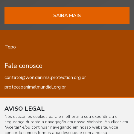
SAIBA MAIS
Topo
Fale conosco
contato@worldanimalprotection.org.br
protecaoanimalmundial.org.br
AVISO LEGAL
Nós utilizamos cookies para e melhorar a sua experiência e
Siga a gente!
segurança durante a navegação em nosso Website. Ao clicar em
"Aceitar" e/ou continuar navegando em nosso website, você
concorda com os termos aqui descritos e com a nossa